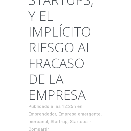
Y EL
IMPLÍCITO
RIESGO AL
FRACASO
DE LA
EMPRESA
Publicado a las 12:25h
en
Emprendedor
,
Empresa emergente
,
mercantil
,
Start-up
,
Startups
Compartir